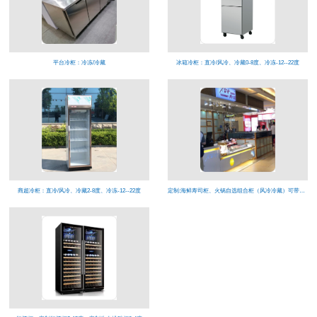
平台冷柜：冷冻/冷藏
冰箱冷柜：直冷/风冷、冷藏0-8度、冷冻-12--22度
商超冷柜：直冷/风冷、冷藏2-8度、冷冻-12--22度
定制:海鲜寿司柜、火锅自选组合柜（风冷冷藏）可带喷雾