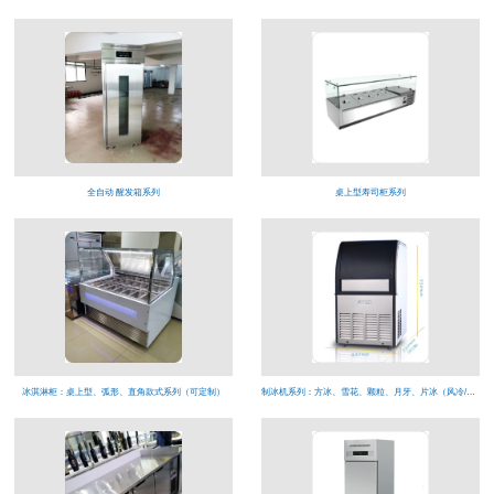
全自动 醒发箱系列
桌上型寿司柜系列
冰淇淋柜：桌上型、弧形、直角款式系列（可定制）
制冰机系列：方冰、雪花、颗粒、月牙、片冰（风冷/水冷）