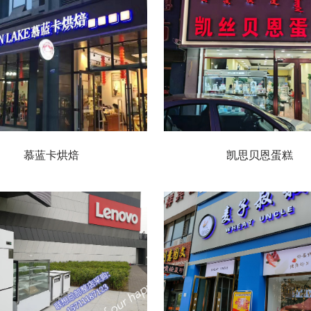
慕蓝卡烘焙
凯思贝恩蛋糕