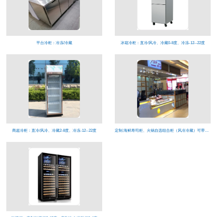
平台冷柜：冷冻/冷藏
冰箱冷柜：直冷/风冷、冷藏0-8度、冷冻-12--22度
商超冷柜：直冷/风冷、冷藏2-8度、冷冻-12--22度
定制:海鲜寿司柜、火锅自选组合柜（风冷冷藏）可带喷雾