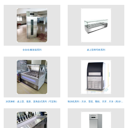
全自动 醒发箱系列
桌上型寿司柜系列
冰淇淋柜：桌上型、弧形、直角款式系列（可定制）
制冰机系列：方冰、雪花、颗粒、月牙、片冰（风冷/水冷）