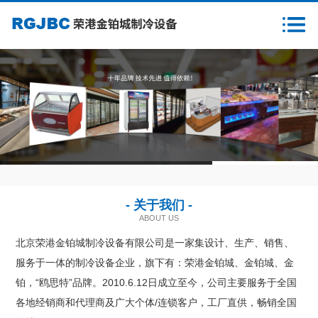
首页
关于我们
新闻资讯
产品中心
1
2
3
客户案例
- 关于我们 -
售后服务
ABOUT US
北京荣港金铂城制冷设备有限公司是一家集设计、生产、销售、
样本下载
服务于一体的制冷设备企业，旗下有：荣港金铂城、金铂城、金
铂，“鸥思特”品牌。2010.6.12日成立至今，公司主要服务于全国
营销网络
各地经销商和代理商及广大个体/连锁客户，工厂直供，畅销全国