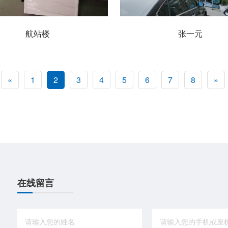
航站楼
张一元
«
1
2
3
4
5
6
7
8
»
在线留言