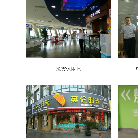
流雲休闲吧