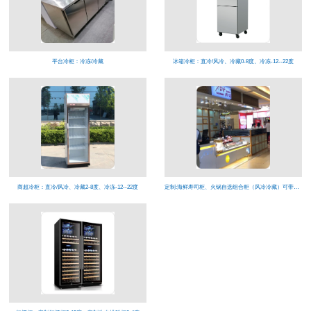
平台冷柜：冷冻/冷藏
冰箱冷柜：直冷/风冷、冷藏0-8度、冷冻-12--22度
商超冷柜：直冷/风冷、冷藏2-8度、冷冻-12--22度
定制:海鲜寿司柜、火锅自选组合柜（风冷冷藏）可带喷雾