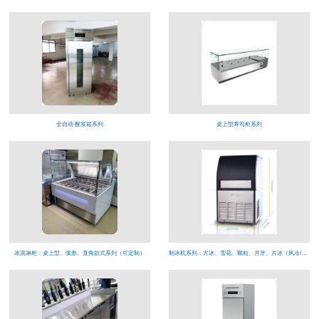
全自动 醒发箱系列
桌上型寿司柜系列
冰淇淋柜：桌上型、弧形、直角款式系列（可定制）
制冰机系列：方冰、雪花、颗粒、月牙、片冰（风冷/水冷）