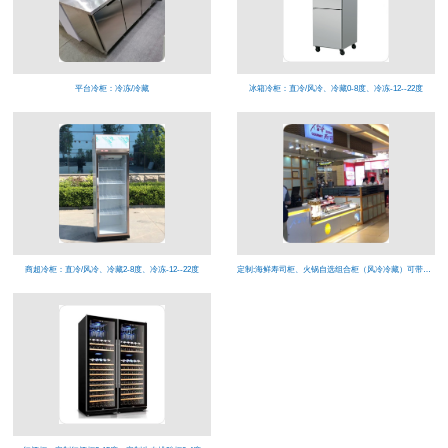
平台冷柜：冷冻/冷藏
冰箱冷柜：直冷/风冷、冷藏0-8度、冷冻-12--22度
商超冷柜：直冷/风冷、冷藏2-8度、冷冻-12--22度
定制:海鲜寿司柜、火锅自选组合柜（风冷冷藏）可带喷雾