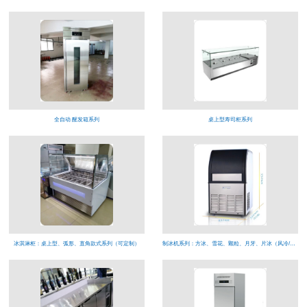
全自动 醒发箱系列
桌上型寿司柜系列
冰淇淋柜：桌上型、弧形、直角款式系列（可定制）
制冰机系列：方冰、雪花、颗粒、月牙、片冰（风冷/水冷）