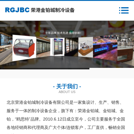
首页
关于我们
新闻资讯
产品中心
1
2
3
客户案例
- 关于我们 -
售后服务
ABOUT US
北京荣港金铂城制冷设备有限公司是一家集设计、生产、销售、
样本下载
服务于一体的制冷设备企业，旗下有：荣港金铂城、金铂城、金
铂，“鸥思特”品牌。2010.6.12日成立至今，公司主要服务于全国
营销网络
各地经销商和代理商及广大个体/连锁客户，工厂直供，畅销全国