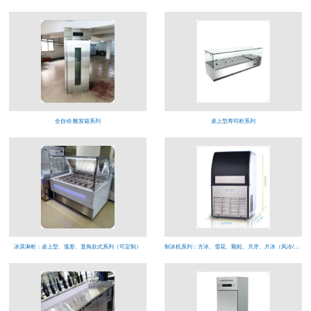
全自动 醒发箱系列
桌上型寿司柜系列
冰淇淋柜：桌上型、弧形、直角款式系列（可定制）
制冰机系列：方冰、雪花、颗粒、月牙、片冰（风冷/水冷）