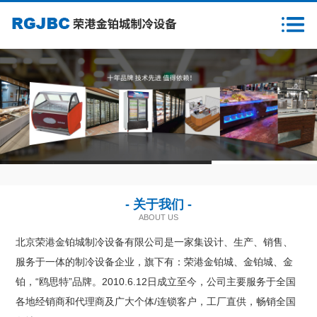
首页
关于我们
新闻资讯
产品中心
1
2
3
客户案例
- 关于我们 -
售后服务
ABOUT US
北京荣港金铂城制冷设备有限公司是一家集设计、生产、销售、
样本下载
服务于一体的制冷设备企业，旗下有：荣港金铂城、金铂城、金
铂，“鸥思特”品牌。2010.6.12日成立至今，公司主要服务于全国
营销网络
各地经销商和代理商及广大个体/连锁客户，工厂直供，畅销全国