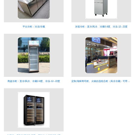
平台冷柜：冷冻/冷藏
冰箱冷柜：直冷/风冷、冷藏0-8度、冷冻-12--22度
商超冷柜：直冷/风冷、冷藏2-8度、冷冻-12--22度
定制:海鲜寿司柜、火锅自选组合柜（风冷冷藏）可带喷雾